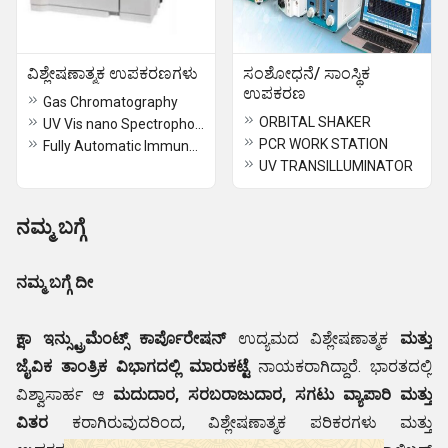
ವಿಶ್ಲೇಷಣಾತ್ಮಕ ಉಪಕರಣಗಳು
ಸಂಶೋಧನೆ/ ಸಾಂಸ್ಥಿಕ
ಉಪಕರಣ
Gas Chromatography
ORBITAL SHAKER
UV Vis nano Spectrophotometer
PCR WORK STATION
Fully Automatic Immuno-Analyzer
UV TRANSILLUMINATOR
ನಮ್ಮ ಬಗ್ಗೆ
ನಮ್ಮ ಬಗ್ಗೆ ದೀ
ಕ್ಷಾ ಇನ್ಸ್ಟ್ರುಮೆಂಟ್ಸ್ ಕಾರ್ಪೊರೇಷನ್
ಉದ್ಯಮದ ವಿಶ್ಲೇಷಣಾತ್ಮಕ
ಮತ್ತು
ಜೈವಿಕ ತಾಂತ್ರಿಕ ವಿಭಾಗದಲ್ಲಿ ಮಾರುಕಟ್ಟೆ
ನಾಯಕರಾಗಿದ್ದಾರೆ. ಭಾರತದಲ್ಲಿ
ವಿಶ್ವಾಸಾರ್ಹ ಆ
ಮದುದಾರ, ಸರಬರಾಜುದಾರ, ಸಗಟು ವ್ಯಾಪಾರಿ ಮತ್ತು
ವಿತರ
ಕರಾಗಿರುವುದರಿಂದ, ವಿಶ್ಲೇಷಣಾತ್ಮಕ ಪರಿಕರಗಳು ಮತ್ತು