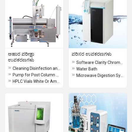
ಆಹಾರ ಪರೀಕ್ಷಾ
ಪರಿಸರ ಉಪಕರಣಗಳು
ಉಪಕರಣಗಳು
Software Clarity Chromatography
Cleaning Disinfection and Drying machines
Water Bath
Pump for Post Column Derivatization Systems
Microwave Digestion System- Q Wave
HPLC Vials White Or Amber