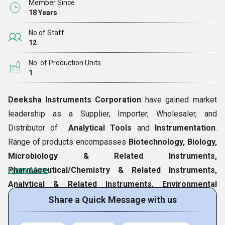
ಮತ್ತು ನಮ್ಮ ಗ್ರಾಹಕರಿಗೆ ಉನ್ನತ ದರ್ಜೆಯ ಉತ್ಪನ್ನಗಳನ್ನು ಮೂಲ ಮಾಡಲು
Member Since
18 Years
ಜಾಗತಿಕವಾಗಿ ವಿಶ್ಲೇಷಣಾತ್ಮಕ ಮತ್ತು ಜೈವಿಕ ತಾಂತ್ರಿಕ ವಿಭಾಗದ ಪ್ರಮುಖ
ಹೆಸರುಗಳೊಂದಿಗೆ ಸಂಯೋಜಿಸುತ್ತೇವೆ. ಬಹುಸಂಖ್ಯೆಗೆ ತಲುಪುವುದು ಮತ್ತು
No of Staff
ಔಷಧೀಯ, ಜೀವಶಾಸ್ತ್ರ, ಸೂಕ್ಷ್ಮಜೀವಶಾಸ್ತ್ರ, ಪರಿಸರ, ಕೀಟನಾಶಕ,
12
ವಿಶ್ಲೇಷಣಾತ್ಮಕ ಮತ್ತು ಮಾಪನ ಪರಿಕರಗಳು ಮತ್ತು ಇತರವುಗಳಂತಹ
No. of Production Units
ವೈವಿಧ್ಯಮಯ ಕೈಗಾರಿಕಾ ಕ್ಷೇತ್ರಗಳಿಗೆ ಸೇರಿದ ಗ್ರಾಹಕರಿಗೆ ವಿಜ್ಞಾನ ಮತ್ತು
1
ತಂತ್ರಜ್ಞಾನ ಆಧಾರಿತ ಉತ್ಪನ್ನಗಳ ಅತ್ಯುತ್ತಮ ಒದಗಿಸುವುದು ನಮ್ಮ
ಗುರಿಯಾಗಿದೆ.
Deeksha Instruments Corporation
have gained market
leadership as a Supplier, Importer, Wholesaler, and
ನಾವು ಮಕ್ಕಳು, ಕ್ಯಾನ್ಸರ್ ರೋಗಿಗಳು ಮತ್ತು ಪ್ರಾಣಿಗಳಿಗೆ ವಿವಿಧ
Distributor of
Analytical Tools
and
Instrumentation
.
ಮಾನವೀಯ ಯೋಜನೆಗಳ ಭಾಗವಾಗಿದ್ದೇವೆ, ಏಕೆಂದರೆ ನಾವು ವ್ಯಾಪಾರ
Range of products encompasses
Biotechnology, Biology,
ಮತ್ತು ಸಾಮಾಜಿಕ ಸಮುದಾಯದ ಬೆಳವಣಿಗೆಯನ್ನು ನಂಬುತ್ತೇವೆ.
Microbiology & Related Instruments,
Pharmaceutical/Chemistry & Related Instruments,
Know More
ನಮ್ಮ ಸ್ಪರ್ಧಾತ್ಮಕ ಅಂಚು
Analytical & Related Instruments, Environmental
Testing Instruments, and Pesticide Residue Analysis &
Share a Quick Message with us
ಕೆಳಗಿನ ಅಂಶಗಳು ಇತರ ಮಾರುಕಟ್ಟೆ ಆಟಗಾರರಿಗಿಂತ ಅಂಚನ್ನು ನೀಡಿವೆ:
Related Instruments, Amino Acid Analyzer,
SS Glove