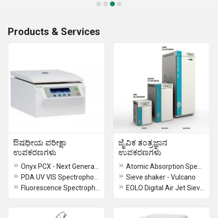
Products & Services
ಔಷಧೀಯ ಪರೀಕ್ಷಾ
ಜೈವಿಕ ತಂತ್ರಜ್ಞಾನ
ಉಪಕರಣಗಳು
ಉಪಕರಣಗಳು
Onyx PCX - Next Generation HPLC Post-Column Derivatization Instrument
Atomic Absorption Spectrometer
PDA UV VIS Spectrophotometer
Sieve shaker - Vulcano
Fluorescence Spectrophotometer Lumilux 5100
EOLO Digital Air Jet Sieve Shaker for Dry Granulometric Testing