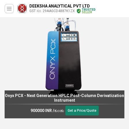
DEEKSHA ANALYTICAL PVT LTD
TRUSTED
GST ಸಂ. 29AAGCD4887K1ZX
SELLER
Onyx PCX - Next Generation HPLC Post-Column Derivatization
Instrument
900000 INR
/
ತುಂಡು
Get a Price/Quote