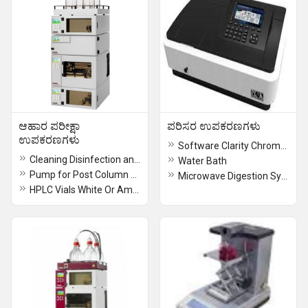
ಆಹಾರ ಪರೀಕ್ಷಾ
ಪರಿಸರ ಉಪಕರಣಗಳು
ಉಪಕರಣಗಳು
Software Clarity Chromatography
Cleaning Disinfection and Drying machines
Water Bath
Pump for Post Column Derivatization Systems
Microwave Digestion System- Q Wave
HPLC Vials White Or Amber