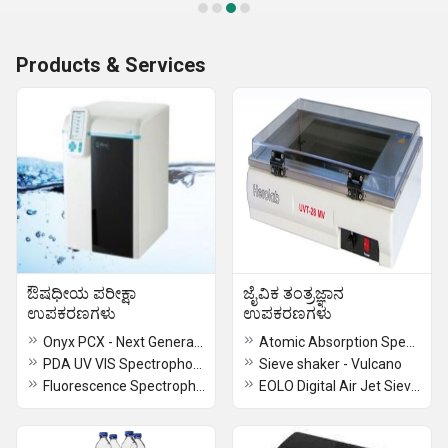
Products & Services
ಔಷಧೀಯ ಪರೀಕ್ಷಾ
ಜೈವಿಕ ತಂತ್ರಜ್ಞಾನ
ಉಪಕರಣಗಳು
ಉಪಕರಣಗಳು
Onyx PCX - Next Generation HPLC Post-Column Derivatization Instrument
Atomic Absorption Spectrometer
PDA UV VIS Spectrophotometer
Sieve shaker - Vulcano
Fluorescence Spectrophotometer Lumilux 5100
EOLO Digital Air Jet Sieve Shaker for Dry Granulometric Testing