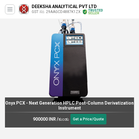
DEEKSHA ANALYTICAL PVT LTD
TRUSTED
GST ಸಂ. 29AAGCD4887K1ZX
SELLER
Onyx PCX - Next Generation HPLC Post-Column Derivatization
Instrument
900000 INR
/
ತುಂಡು
Get a Price/Quote