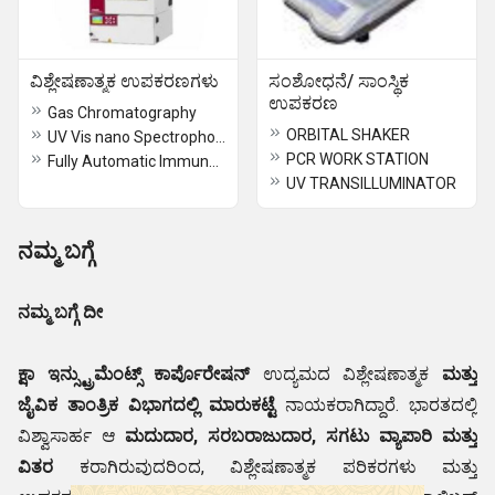
ವಿಶ್ಲೇಷಣಾತ್ಮಕ ಉಪಕರಣಗಳು
ಸಂಶೋಧನೆ/ ಸಾಂಸ್ಥಿಕ
ಉಪಕರಣ
Gas Chromatography
ORBITAL SHAKER
UV Vis nano Spectrophotometer
PCR WORK STATION
Fully Automatic Immuno-Analyzer
UV TRANSILLUMINATOR
ನಮ್ಮ ಬಗ್ಗೆ
ನಮ್ಮ ಬಗ್ಗೆ ದೀ
ಕ್ಷಾ ಇನ್ಸ್ಟ್ರುಮೆಂಟ್ಸ್ ಕಾರ್ಪೊರೇಷನ್
ಉದ್ಯಮದ ವಿಶ್ಲೇಷಣಾತ್ಮಕ
ಮತ್ತು
ಜೈವಿಕ ತಾಂತ್ರಿಕ ವಿಭಾಗದಲ್ಲಿ ಮಾರುಕಟ್ಟೆ
ನಾಯಕರಾಗಿದ್ದಾರೆ. ಭಾರತದಲ್ಲಿ
ವಿಶ್ವಾಸಾರ್ಹ ಆ
ಮದುದಾರ, ಸರಬರಾಜುದಾರ, ಸಗಟು ವ್ಯಾಪಾರಿ ಮತ್ತು
ವಿತರ
ಕರಾಗಿರುವುದರಿಂದ, ವಿಶ್ಲೇಷಣಾತ್ಮಕ ಪರಿಕರಗಳು ಮತ್ತು