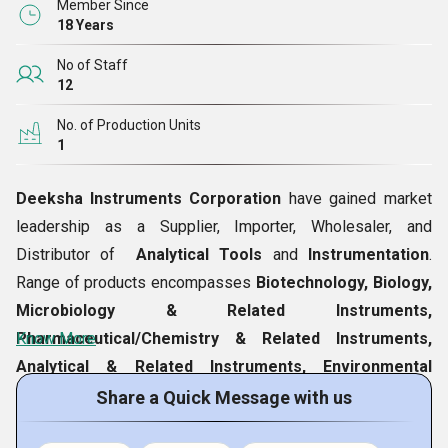
ಮತ್ತು ನಮ್ಮ ಗ್ರಾಹಕರಿಗೆ ಉನ್ನತ ದರ್ಜೆಯ ಉತ್ಪನ್ನಗಳನ್ನು ಮೂಲ ಮಾಡಲು
Member Since
18 Years
ಜಾಗತಿಕವಾಗಿ ವಿಶ್ಲೇಷಣಾತ್ಮಕ ಮತ್ತು ಜೈವಿಕ ತಾಂತ್ರಿಕ ವಿಭಾಗದ ಪ್ರಮುಖ
ಹೆಸರುಗಳೊಂದಿಗೆ ಸಂಯೋಜಿಸುತ್ತೇವೆ. ಬಹುಸಂಖ್ಯೆಗೆ ತಲುಪುವುದು ಮತ್ತು
No of Staff
ಔಷಧೀಯ, ಜೀವಶಾಸ್ತ್ರ, ಸೂಕ್ಷ್ಮಜೀವಶಾಸ್ತ್ರ, ಪರಿಸರ, ಕೀಟನಾಶಕ,
12
ವಿಶ್ಲೇಷಣಾತ್ಮಕ ಮತ್ತು ಮಾಪನ ಪರಿಕರಗಳು ಮತ್ತು ಇತರವುಗಳಂತಹ
No. of Production Units
ವೈವಿಧ್ಯಮಯ ಕೈಗಾರಿಕಾ ಕ್ಷೇತ್ರಗಳಿಗೆ ಸೇರಿದ ಗ್ರಾಹಕರಿಗೆ ವಿಜ್ಞಾನ ಮತ್ತು
1
ತಂತ್ರಜ್ಞಾನ ಆಧಾರಿತ ಉತ್ಪನ್ನಗಳ ಅತ್ಯುತ್ತಮ ಒದಗಿಸುವುದು ನಮ್ಮ
ಗುರಿಯಾಗಿದೆ.
Deeksha Instruments Corporation
have gained market
leadership as a Supplier, Importer, Wholesaler, and
ನಾವು ಮಕ್ಕಳು, ಕ್ಯಾನ್ಸರ್ ರೋಗಿಗಳು ಮತ್ತು ಪ್ರಾಣಿಗಳಿಗೆ ವಿವಿಧ
Distributor of
Analytical Tools
and
Instrumentation
.
ಮಾನವೀಯ ಯೋಜನೆಗಳ ಭಾಗವಾಗಿದ್ದೇವೆ, ಏಕೆಂದರೆ ನಾವು ವ್ಯಾಪಾರ
Range of products encompasses
Biotechnology, Biology,
ಮತ್ತು ಸಾಮಾಜಿಕ ಸಮುದಾಯದ ಬೆಳವಣಿಗೆಯನ್ನು ನಂಬುತ್ತೇವೆ.
Microbiology & Related Instruments,
Pharmaceutical/Chemistry & Related Instruments,
Know More
ನಮ್ಮ ಸ್ಪರ್ಧಾತ್ಮಕ ಅಂಚು
Analytical & Related Instruments, Environmental
Testing Instruments, and Pesticide Residue Analysis &
Share a Quick Message with us
ಕೆಳಗಿನ ಅಂಶಗಳು ಇತರ ಮಾರುಕಟ್ಟೆ ಆಟಗಾರರಿಗಿಂತ ಅಂಚನ್ನು ನೀಡಿವೆ:
Related Instruments, Amino Acid Analyzer,
SS Glove