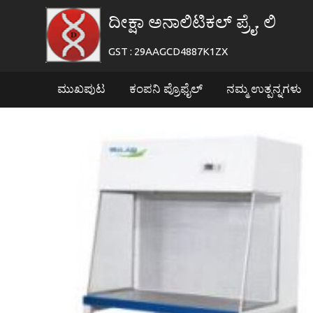
ದೀಕ್ಷಾ ಅನಾಲಿಟಿಕಲ್ ಪ್ರೈ. ಲಿ
GST : 29AAGCD4887K1ZX
ಮುಖಪುಟ
ಕಂಪನಿ ಪ್ರೊಫೈಲ್
ನಮ್ಮ ಉತ್ಪನ್ನಗಳು