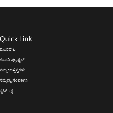
Quick Link
ಮುಖಪುಟ
ಕಂಪನಿ ಪ್ರೊಫೈಲ್
ನಮ್ಮ ಉತ್ಪನ್ನಗಳು
ನಮ್ಮನ್ನು ಸಂಪರ್ಕಿಸಿ
ಸೈಟ್ ನಕ್ಷೆ