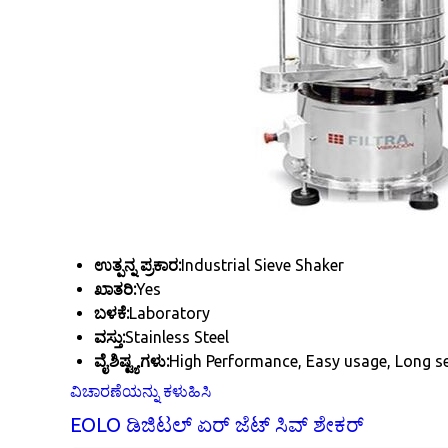
ಉತ್ಪನ್ನ ಪ್ರಕಾರ:
Industrial Sieve Shaker
ಖಾತರಿ:
Yes
ಬಳಕೆ:
Laboratory
ವಸ್ತು:
Stainless Steel
ವೈಶಿಷ್ಟ್ಯಗಳು:
High Performance, Easy usage, Long ser
ವಿಚಾರಣೆಯನ್ನು ಕಳುಹಿಸಿ
EOLO ಡಿಜಿಟಲ್ ಏರ್ ಜೆಟ್ ಸಿವ್ ಶೇಕರ್