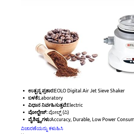
ಉತ್ಪನ್ನ ಪ್ರಕಾರ:
EOLO Digital Air Jet Sieve Shaker
ಬಳಕೆ:
Laboratory
ವಿಧಾನ ನಿರ್ವಹಿಸುತ್ತವೆ:
Electric
ವೋಲ್ಟೇಜ್:
ವೋಲ್ಟ್ (ವಿ)
ವೈಶಿಷ್ಟ್ಯಗಳು:
Accuracy, Durable, Low Power Consum
ವಿಚಾರಣೆಯನ್ನು ಕಳುಹಿಸಿ