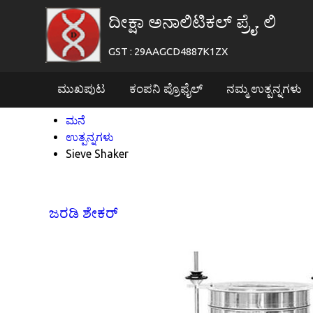
ದೀಕ್ಷಾ ಅನಾಲಿಟಿಕಲ್ ಪ್ರೈ. ಲಿ
GST : 29AAGCD4887K1ZX
ಮುಖಪುಟ
ಕಂಪನಿ ಪ್ರೊಫೈಲ್
ನಮ್ಮ ಉತ್ಪನ್ನಗಳು
ಮನೆ
ಉತ್ಪನ್ನಗಳು
Sieve Shaker
ಜರಡಿ ಶೇಕರ್