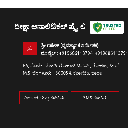
ದೀಕ್ಷಾ ಅನಾಲಿಟಿಕಲ್ ಪ್ರೈ. ಲಿ
ಶ್ರೀ ಗಣೇಶ್
(
ವ್ಯವಸ್ಥಾಪಕ ನಿರ್ದೇಶಕ
)
ಮೊಬೈಲ್ :
+919686113794, +91968611379
86, ಮೊದಲ ಮಹಡಿ, ಗೋಕುಲ್ ಟವರ್ಸ್, ಗೋಕುಲ, ಹಿಂದೆ
M.S. ಬೆಂಗಳೂರು - 560054, ಕರ್ನಾಟಕ, ಭಾರತ
ವಿಚಾರಣೆಯನ್ನು ಕಳುಹಿಸಿ
SMS ಕಳುಹಿಸಿ